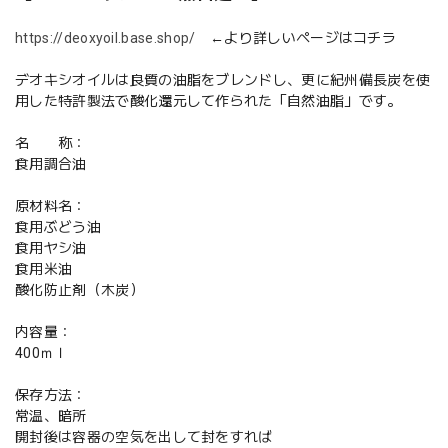
https://deoxyoil.base.shop/
←より詳しいページはコチラ
デオキシオイルは良質の油脂をブレンドし、更に紀州備長炭を使
用した特許製法で酸化還元して作られた「自然油脂」です。
名 称：
食用調合油
原材料名：
食用ぶどう油
食用ヤシ油
食用米油
酸化防止剤（木炭）
内容量：
400ｍｌ
保存方法：
常温、暗所
開封後は容器の空気を出して封をすれば